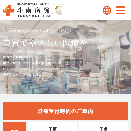
国家公務員共済組合連合会
斗南病院
TONAN HOSPITAL
Dr to Dr専用ダイヤル
Premium Quality Medical Care
0120-107-255
tel
良質でやさしい医療を
外来のご案内
都市型急性期病院として
時代に即した高度で先進的な医療を提供し
いままでもこれからも
診療科のご案内
患者さんから選ばれる病院に
入院・面会のご案内
診療受付時間のご案内
部門紹介
午前
午後
医療連携