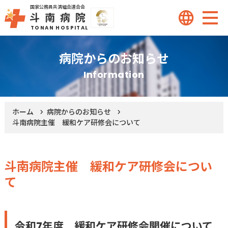
国家公務員共済組合連合会
斗南病院
TONAN HOSPITAL
Dr to Dr専用ダイヤル
病院からのお知らせ
0120-107-255
tel
Information
外来のご案内
ホーム
病院からのお知らせ
斗南病院主催 緩和ケア研修会について
診療科のご案内
入院・面会のご案内
斗南病院主催 緩和ケア研修会につい
て
部門紹介
令和7年度 緩和ケア研修会開催について
医療連携