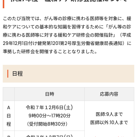
このたび当院では、がん等の診療に携わる医師等を対象に、緩
病院紹介
和ケアについての基本的な知識を習得するために「がん等の診
療に携わる医師等に対する緩和ケア研修会の開催指針」（平成
当院の取り組み
広報
29
年
12
月
1
日付け健発第
1201
第
2
号厚生労働省健康局長通知）に
準拠した研修会を開催することとなりました。
採用情報
サイトマップ
日程
看護部
臨床研修センター
アクセス
お問い合わせ
日時
応募内容
A
令和７年１2月6日(土)
医師:9人まで
日
9時00分〜17時20分
医師以外:10人まで
程
（受付開始8時30分）