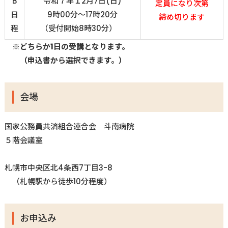
B
令和７年１2月7日(日)
定員になり次第
日
9時00分〜17時20分
締め切ります
程
（受付開始8時30分）
※どちらか
1
日の受講となります。
（申込書から選択できます。）
会場
国家公務員共済組合連合会 斗南病院
５階会議室
札幌市中央区北
4
条西
7
丁目3-8
（札幌駅から徒歩
10
分程度）
お申込み